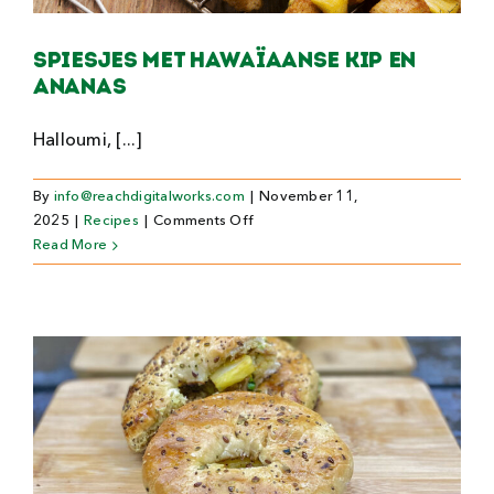
Spiesjes met hawaïaanse kip en
ananas
Halloumi, [...]
By
info@reachdigitalworks.com
|
November 11,
on
2025
|
Recipes
|
Comments Off
Spiesjes
Read More
met
hawaïaanse
kip
en
ananas