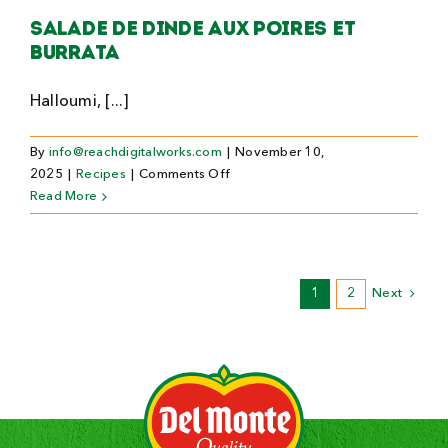
Salade de dinde aux poires et
burrata
Halloumi, [...]
By
info@reachdigitalworks.com
|
November 10,
on
2025
|
Recipes
|
Comments Off
Salade
Read More
de
dinde
aux
poires
1
2
Next
et
burrata