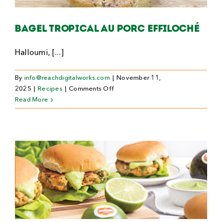
Bagel tropical au porc effiloché
Halloumi, [...]
By
info@reachdigitalworks.com
|
November 11,
on
2025
|
Recipes
|
Comments Off
Bagel
Read More
tropical
au
porc
effiloché