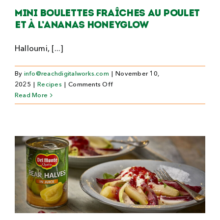
Mini boulettes fraîches au poulet
et à l’ananas HoneyGlow
Halloumi, [...]
By
info@reachdigitalworks.com
|
November 10,
on
2025
|
Recipes
|
Comments Off
Mini
Read More
boulettes
fraîches
au
poulet
et
à
l’ananas
HoneyGlow