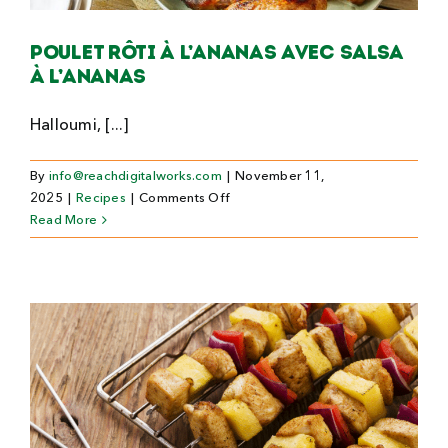
Search
Poulet rôti à l’ananas avec salsa
For:
à l’ananas
Halloumi, [...]
By
info@reachdigitalworks.com
|
November 11,
on
2025
|
Recipes
|
Comments Off
Poulet
Read More
rôti
à
l’ananas
avec
salsa
à
l’ananas