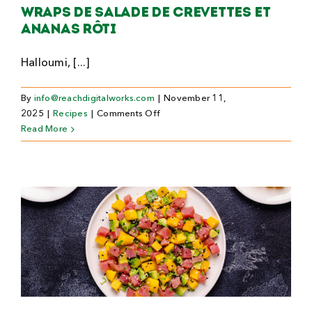
Wraps de salade de crevettes et
ananas rôti
Halloumi, [...]
By
info@reachdigitalworks.com
|
November 11,
on
2025
|
Recipes
|
Comments Off
Wraps
Read More
de
salade
de
crevettes
et
ananas
rôti