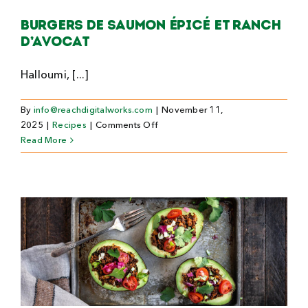
Burgers de saumon épicé et ranch
d’avocat
Halloumi, [...]
By
info@reachdigitalworks.com
|
November 11,
on
2025
|
Recipes
|
Comments Off
Burgers
Read More
de
saumon
épicé
et
ranch
d’avocat