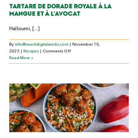
Tartare de dorade royale à la
mangue et à l’avocat
Halloumi, [...]
By
info@reachdigitalworks.com
|
November 10,
on
2025
|
Recipes
|
Comments Off
Tartare
Read More
de
dorade
royale
à
la
mangue
et
à
l’avocat