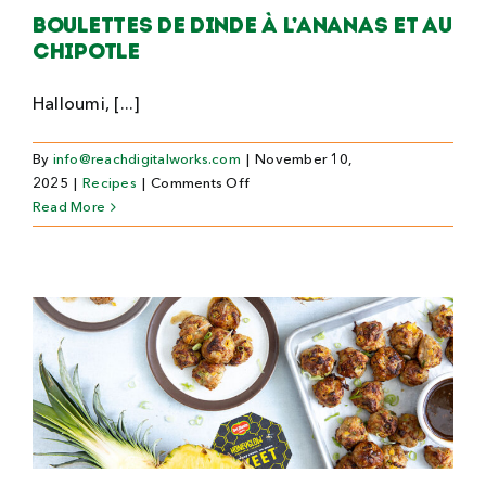
Boulettes de dinde à l’ananas et au
chipotle
Halloumi, [...]
By
info@reachdigitalworks.com
|
November 10,
on
2025
|
Recipes
|
Comments Off
Boulettes
Read More
de
dinde
à
l’ananas
et
au
chipotle