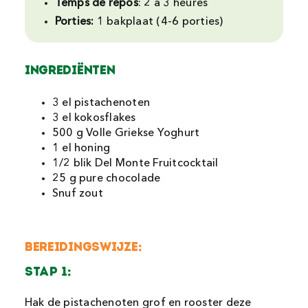
Temps de repos
:
2 à 3 heures
Porties:
1 bakplaat (4-6 porties)
Ingrediënten
3 el pistachenoten
3 el kokosflakes
500 g Volle Griekse Yoghurt
1 el honing
1/2 blik Del Monte Fruitcocktail
25 g pure chocolade
Snuf zout
Bereidingswijze:
STAP 1:
Hak de pistachenoten grof en rooster deze