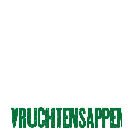
vRUChteNSAPPeN