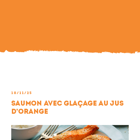
Search
For:
10/11/25
Saumon avec glaçage au jus
d’orange