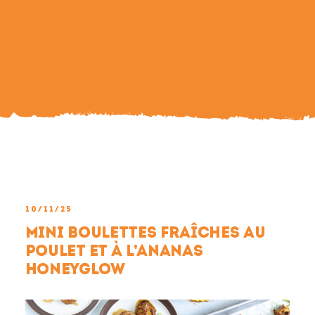
Search
For:
10/11/25
Mini boulettes fraîches au
poulet et à l’ananas
HoneyGlow