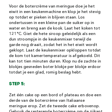
Voor de botercrème van meringue doe je het
eiwit in een keukenmachine en klop je het stevig
op totdat er pieken in blijven staan. Los
ondertussen in een kleine pan de suiker op in
water en breng aan de kook. Laat het koken tot
121°C. Giet de hete siroop geleidelijk als een
dun stroompje in de keukenmixer terwijl de
garde nog draait, zodat het in het eiwit wordt
geklopt. Laat de keukenmixer opkloppen totdat
de kom tot kamertemperatuur is afgekoeld. Dit
kan tot tien minuten duren. Klop nu de zachte in
blokjes gesneden boter blokje per blokje erdoor
totdat je een glad, romig beslag hebt.
STEP 5:
Zet één cake op een bord of plateau en doe een
derde van de botercrème van Italiaanse
meringue erop. Zet de tweede cake erbovenop.
Gebruik de resterende botercrème om de zijkant